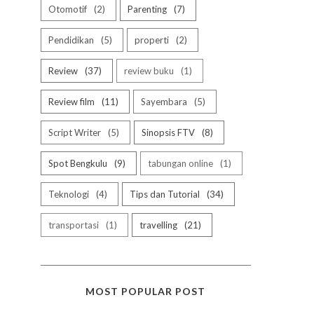
Otomotif
2
Parenting
7
Pendidikan
5
properti
2
Review
37
review buku
1
Review film
11
Sayembara
5
Script Writer
5
Sinopsis FTV
8
Spot Bengkulu
9
tabungan online
1
Teknologi
4
Tips dan Tutorial
34
transportasi
1
travelling
21
MOST POPULAR POST