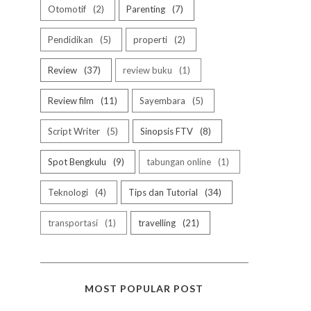
Otomotif
2
Parenting
7
Pendidikan
5
properti
2
Review
37
review buku
1
Review film
11
Sayembara
5
Script Writer
5
Sinopsis FTV
8
Spot Bengkulu
9
tabungan online
1
Teknologi
4
Tips dan Tutorial
34
transportasi
1
travelling
21
MOST POPULAR POST