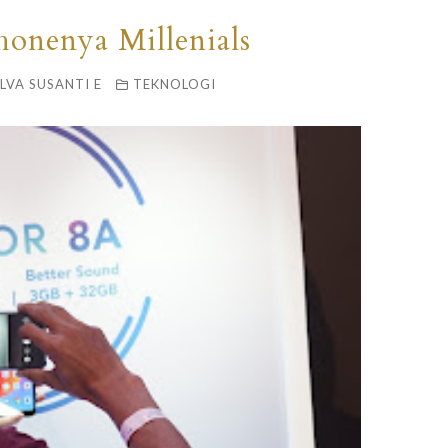
onenya Millenials
ELVA SUSANTI E
TEKNOLOGI