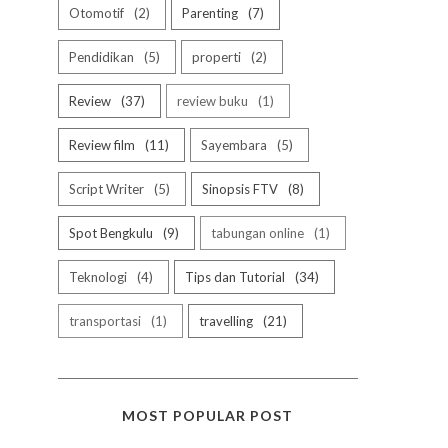
Otomotif
2
Parenting
7
Pendidikan
5
properti
2
Review
37
review buku
1
Review film
11
Sayembara
5
Script Writer
5
Sinopsis FTV
8
Spot Bengkulu
9
tabungan online
1
Teknologi
4
Tips dan Tutorial
34
transportasi
1
travelling
21
MOST POPULAR POST