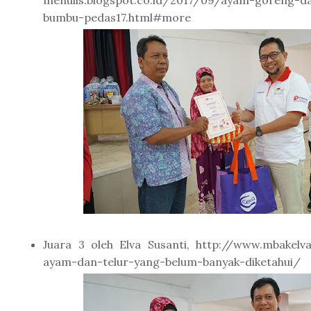
menulis.blogspot.co.id/2017/09/ayam-goreng-da
bumbu-pedas17.html#more
Juara 3 oleh Elva Susanti, http://www.mbakelv
ayam-dan-telur-yang-belum-banyak-diketahui/