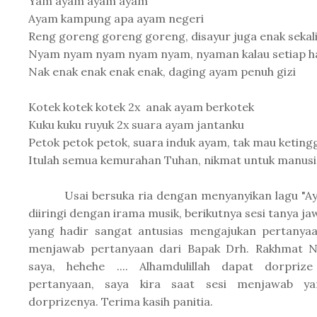
Yam ayam ayam ayam
Ayam kampung apa ayam negeri
Reng goreng goreng goreng, disayur juga enak sekal
Nyam nyam nyam nyam nyam, nyaman kalau setiap h
Nak enak enak enak enak, daging ayam penuh gizi
Kotek kotek kotek 2x anak ayam berkotek
Kuku kuku ruyuk 2x suara ayam jantanku
Petok petok petok, suara induk ayam, tak mau keting
Itulah semua kemurahan Tuhan, nikmat untuk manusi
Usai bersuka ria dengan menyanyikan lagu "Aya
diiringi dengan irama musik, berikutnya sesi tanya ja
yang hadir sangat antusias mengajukan pertanyaa
menjawab pertanyaan dari Bapak Drh. Rakhmat N
saya, hehehe .... Alhamdulillah dapat dorpriz
pertanyaan, saya kira saat sesi menjawab y
dorprizenya. Terima kasih panitia.