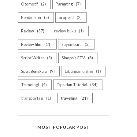
Otomotif
2
Parenting
7
Pendidikan
5
properti
2
Review
37
review buku
1
Review film
11
Sayembara
5
Script Writer
5
Sinopsis FTV
8
Spot Bengkulu
9
tabungan online
1
Teknologi
4
Tips dan Tutorial
34
transportasi
1
travelling
21
MOST POPULAR POST