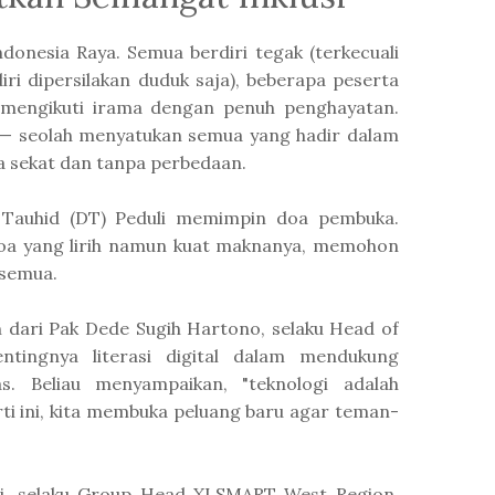
donesia Raya. Semua berdiri tegak (terkecuali
ri dipersilakan duduk saja), beberapa peserta
, mengikuti irama dengan penuh penghayatan.
— seolah menyatukan semua yang hadir dalam
pa sekat dan tanpa perbedaan.
t Tauhid (DT) Peduli memimpin doa pembuka.
doa yang lirih namun kuat maknanya, memohon
 semua.
 dari Pak Dede Sugih Hartono, selaku Head of
tingnya literasi digital dalam mendukung
as. Beliau menyampaikan, "teknologi adalah
rti ini, kita membuka peluang baru agar teman-
wi, selaku Group Head XLSMART West Region,