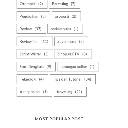
Otomotif
2
Parenting
7
Pendidikan
5
properti
2
Review
37
review buku
1
Review film
11
Sayembara
5
Script Writer
5
Sinopsis FTV
8
Spot Bengkulu
9
tabungan online
1
Teknologi
4
Tips dan Tutorial
34
transportasi
1
travelling
21
MOST POPULAR POST