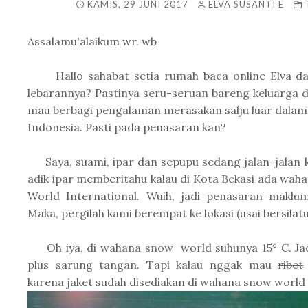
KAMIS, 29 JUNI 2017
ELVA SUSANTI E
Assalamu'alaikum wr. wb
Hallo sahabat setia rumah baca online Elva da
lebarannya? Pastinya seru-seruan bareng keluarga do
mau berbagi pengalaman merasakan salju
luar
dalam 
Indonesia. Pasti pada penasaran kan?
Saya, suami, ipar dan sepupu sedang jalan-jalan ke
adik ipar memberitahu kalau di Kota Bekasi ada waha
World International. Wuih, jadi penasaran
maklum
Maka, pergilah kami berempat ke lokasi (usai bersila
Oh iya, di wahana snow world suhunya 15° C. Jadi,
plus sarung tangan. Tapi kalau nggak mau
ribet
karena jaket sudah disediakan di wahana snow world 