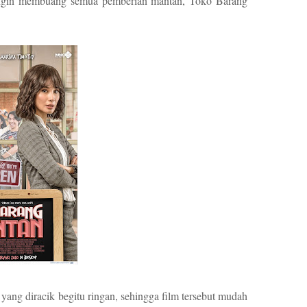
ingin membuang semua pemberian mantan, Toko Barang
ng diracik begitu ringan, sehingga film tersebut mudah