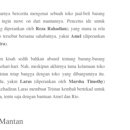
rnya bercerita mengenai sebuah toko jual-beli barang
 ingin move on dari mantannya. Pencetus ide untuk
Reza Rahadian
g diperankan oleh
), yang mana ia rela
Amel
 tersebut bersama sahabatnya, yakni
(diperankan
tra
).
m kisah sedih bahkan absurd tentang barang-barang
ehari-hari. Nah, meskipun akhirnya lama kelamaan toko
ristan tetap bangga dengan toko yang dibangunnya itu.
Laras
Marsha Timothy
ulu, yakni
(diperankan oleh
)
 kehadiran Laras membuat Tristan kembali bertekad untuk
ya, tentu saja dengan bantuan Amel dan Rio.
g Mantan