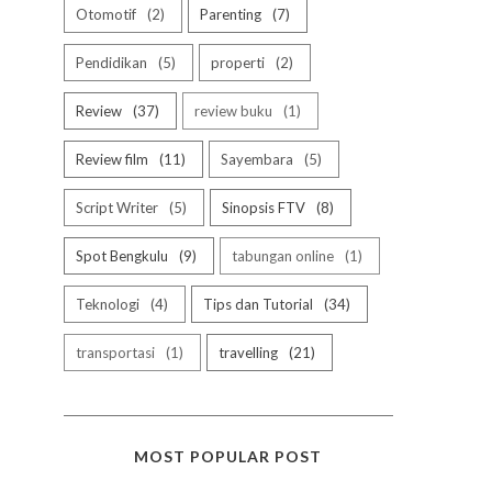
Otomotif
2
Parenting
7
Pendidikan
5
properti
2
Review
37
review buku
1
Review film
11
Sayembara
5
Script Writer
5
Sinopsis FTV
8
Spot Bengkulu
9
tabungan online
1
Teknologi
4
Tips dan Tutorial
34
transportasi
1
travelling
21
MOST POPULAR POST