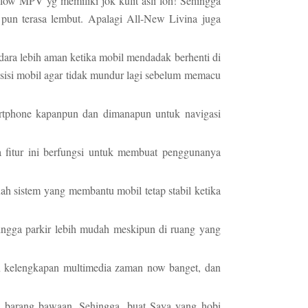
ow MPV yg memiliki jok kulit asli loh! Sehingga
un terasa lembut. Apalagi All-New Livina juga
ndara lebih aman ketika mobil mendadak berhenti di
posisi mobil agar tidak mundur lagi sebelum memacu
tphone kapanpun dan dimanapun untuk navigasi
a fitur ini berfungsi untuk membuat penggunanya
ah sistem yang membantu mobil tetap stabil ketika
hingga parkir lebih mudah meskipun di ruang yang
an kelengkapan multimedia zaman now banget, dan
 barang bawaan. Sehingga, buat Saya yang hobi