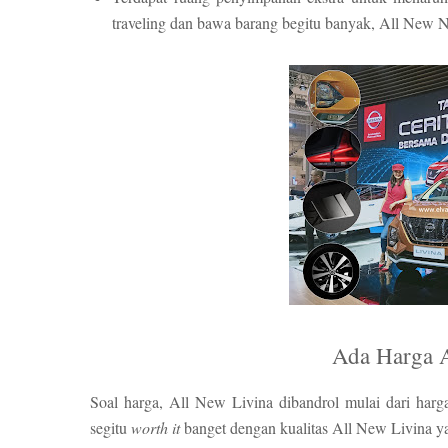
traveling dan bawa barang begitu banyak, All New N
Ada Harga 
Soal harga, All New Livina dibandrol mulai dari harg
segitu
worth it
banget dengan kualitas All New Livina 