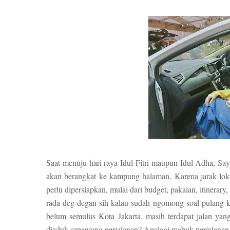
Saat menuju hari raya Idul Fitri maupun Idul Adha, S
akan berangkat ke kampung halaman. Karena jarak loka
perlu dipersiapkan, mulai dari budget, pakaian, itinera
rada deg-degan sih kalau sudah ngomong soal pulang 
belum semulus Kota Jakarta, masih terdapat jalan ya
diaduk sepanjang perjalanan? Apalagi mabuk perjalanan 