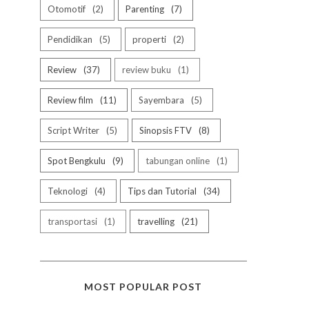
Otomotif
2
Parenting
7
Pendidikan
5
properti
2
Review
37
review buku
1
Review film
11
Sayembara
5
Script Writer
5
Sinopsis FTV
8
Spot Bengkulu
9
tabungan online
1
Teknologi
4
Tips dan Tutorial
34
transportasi
1
travelling
21
MOST POPULAR POST