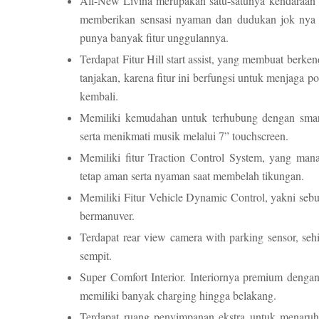
All-New Livina merupakan satu-satunya kendaraan l
memberikan sensasi nyaman dan dudukan jok nya p
punya banyak fitur unggulannya.
Terdapat Fitur Hill start assist, yang membuat berke
tanjakan, karena fitur ini berfungsi untuk menjaga 
kembali.
Memiliki kemudahan untuk terhubung dengan smar
serta menikmati musik melalui 7” touchscreen.
Memiliki fitur Traction Control System, yang man
tetap aman serta nyaman saat membelah tikungan.
Memiliki Fitur Vehicle Dynamic Control, yakni sebu
bermanuver.
Terdapat rear view camera with parking sensor, se
sempit.
Super Comfort Interior. Interiornya premium deng
memiliki banyak charging hingga belakang.
Terdapat ruang penyimpanan ekstra untuk menaruh