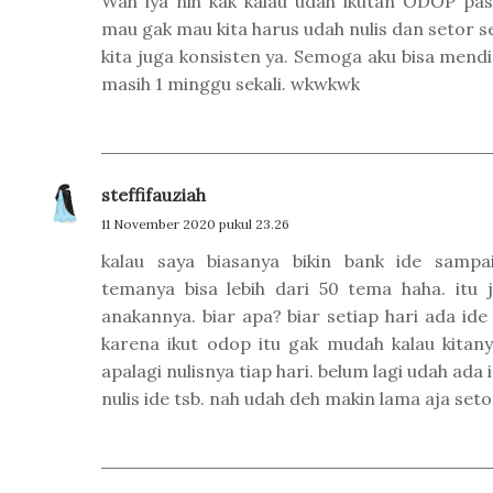
Wah iya nih kak kalau udah ikutan ODOP past
mau gak mau kita harus udah nulis dan setor set
kita juga konsisten ya. Semoga aku bisa mendis
masih 1 minggu sekali. wkwkwk
steffifauziah
11 November 2020 pukul 23.26
kalau saya biasanya bikin bank ide sampa
temanya bisa lebih dari 50 tema haha. itu
anakannya. biar apa? biar setiap hari ada ide
karena ikut odop itu gak mudah kalau kitan
apalagi nulisnya tiap hari. belum lagi udah ada
nulis ide tsb. nah udah deh makin lama aja set