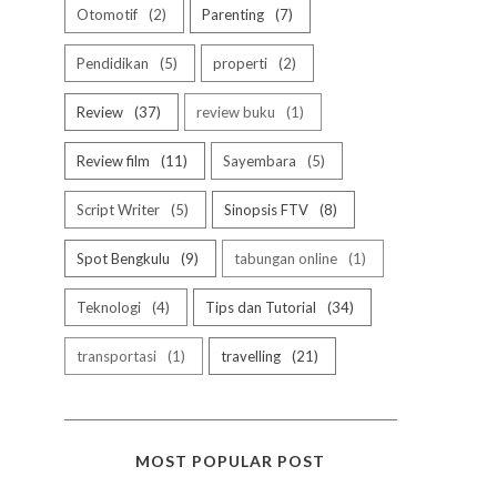
Otomotif
2
Parenting
7
Pendidikan
5
properti
2
Review
37
review buku
1
Review film
11
Sayembara
5
Script Writer
5
Sinopsis FTV
8
Spot Bengkulu
9
tabungan online
1
Teknologi
4
Tips dan Tutorial
34
transportasi
1
travelling
21
MOST POPULAR POST