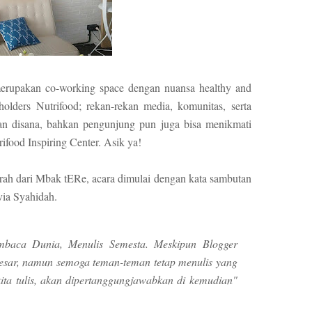
 merupakan co-working space dengan nuansa healthy and
olders Nutrifood; rekan-rekan media, komunitas, serta
an disana, bahkan pengunjung pun juga bisa menikmati
rifood Inspiring Center. Asik ya!
jrah dari Mbak tERe, acara dimulai dengan kata sambutan
via Syahidah.
mbaca Dunia, Menulis Semesta. Meskipun Blogger
esar, namun semoga teman-teman tetap menulis yang
ita tulis, akan dipertanggungjawabkan di kemudian"