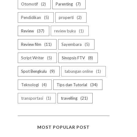
Otomotif
2
Parenting
7
Pendidikan
5
properti
2
Review
37
review buku
1
Review film
11
Sayembara
5
Script Writer
5
Sinopsis FTV
8
Spot Bengkulu
9
tabungan online
1
Teknologi
4
Tips dan Tutorial
34
transportasi
1
travelling
21
MOST POPULAR POST