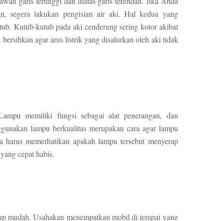
awah garis tertinggi dan diatas garis terendah. Jika Anda
an, segera lakukan pengisian air aki. Hal kedua yang
tub. Kutub-kutub pada aki cenderung sering kotor akibat
ra bersihkan agar arus listrik yang disalurkan oleh aki tidak
mpu memiliki fungsi sebagai alat penerangan, dan
ggunakan lampu berkualitas merupakan cara agar lampu
ga harus memerhatikan apakah lampu tersebut menyerap
 yang cepat habis.
ukup mudah. Usahakan menempatkan mobil di tempat yang