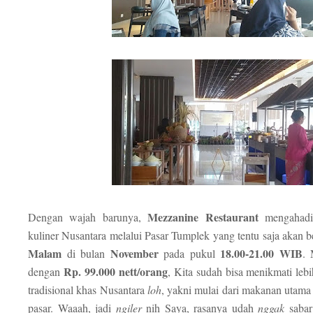
Mezzanine Restaurant
Dengan wajah barunya,
mengahadir
kuliner Nusantara melalui Pasar Tumplek yang tentu saja akan 
Malam
November
18.00-21.00 WIB
di bulan
pada pukul
. 
Rp. 99.000 nett/orang
dengan
, Kita sudah bisa menikmati leb
tradisional khas Nusantara
loh
, yakni mulai dari makanan utama
pasar. Waaah, jadi
ngiler
nih Saya, rasanya udah
nggak
saba