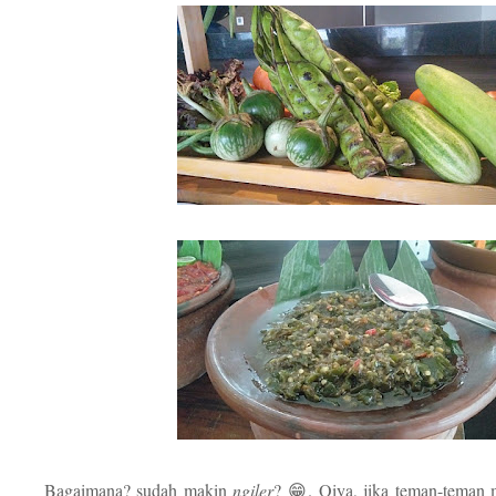
Bagaimana? sudah makin
ngiler
? 😁. Oiya, jika teman-teman