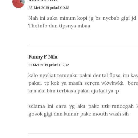
25 Mei 2019 pukul 00.18
Nah ini suka minum kopi jg bs nyebab gigi jd 
Thx info dan tipsnya mbaa
Fanny F Nila
31 Mei 2019 pukul 05.32
kalo ngeliat temenku pakai dental floss, itu k
pakai, tp kok ya masih serem wkwkwkk.. beras
krn aku blm terbiasa pakai aja kali ya :p
selama ini cara yg aku pake utk mncegah 
gosok gigi dan kumur pake mouth wash sih